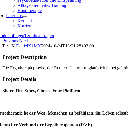
Psychoedukation und Entspannung
Alltagsorientiertes Training
Handtherapie
Über uns
Kontakt
Karriere
rmin anfragen
Termin anfragen
Previous
Next
T. v. K.
DanielX1MX
2024-10-24T13:01:28+02:00
Project Description
Die Ergotherapiepraxis „der Renner“ hat mir unglaublich dabei geh
Project Details
Share This Story, Choose Your Platform!
Facebook
X
Reddit
LinkedIn
WhatsApp
Telegram
Tumblr
Pinterest
Vk
Xing
E-
Mail
rgotherapie ist der Weg, Menschen zu befähigen, ihr Leben selbstb
Deutscher Verband der Ergotherapeuten (DVE)