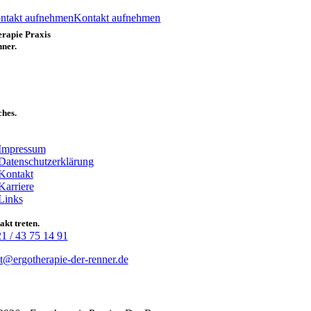
ntakt aufnehmen
Kontakt aufnehmen
rapie Praxis
ner.
weg 177
 Mannheim
ches.
e
ation
Impressum
Datenschutzerklärung
Kontakt
Karriere
Links
akt treten.
1 / 43 75 14 91
t@ergotherapie-der-renner.de