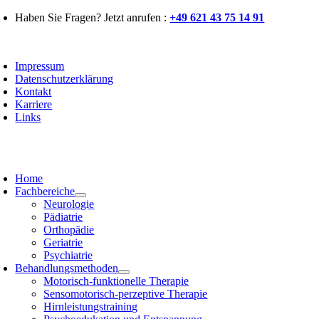
Zum
Haben Sie Fragen? Jetzt anrufen :
+49 621 43 75 14 91
Inhalt
springen
oggle
avigation
Impressum
Datenschutzerklärung
Kontakt
Karriere
Links
oggle
avigation
Home
Fachbereiche
Neurologie
Pädiatrie
Orthopädie
Geriatrie
Psychiatrie
Behandlungsmethoden
Motorisch-funktionelle Therapie
Sensomotorisch-perzeptive Therapie
Hirnleistungstraining