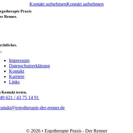
Kontakt aufnehmen
Kontakt aufnehmen
rgotherapie Praxis
er Renner.
peckweg 177
8305 Mannheim
echtliches.
Toggle
Navigation
Impressum
Datenschutzerklärung
Kontakt
Karriere
Links
n Kontakt treten.
49 621 / 43 75 14 91
ontakt@ergotherapie-der-renner.de
© 2026 • Ergotherapie Praxis - Der Renner