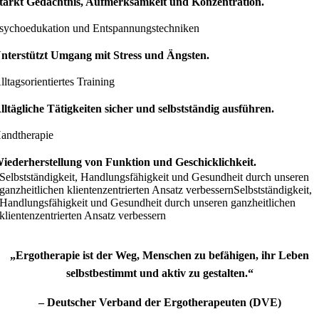
tärkt
Gedächtnis
,
Aufmerksamkeit
und
Konzentration.
sychoedukation und Entspannungstechniken
nterstützt Umgang mit
Stress
und
Ängsten.
lltagsorientiertes Training
lltägliche Tätigkeiten
sicher
und
selbstständig
ausführen.
andtherapie
iederherstellung von
Funktion
und
Geschicklichkeit
.
Selbstständigkeit, Handlungsfähigkeit und Gesundheit durch unseren
ganzheitlichen klientenzentrierten Ansatz verbessern
Selbstständigkeit,
Handlungsfähigkeit und Gesundheit durch unseren ganzheitlichen
klientenzentrierten Ansatz verbessern
„Ergotherapie ist der Weg, Menschen zu befähigen, ihr Leben
selbstbestimmt und aktiv zu gestalten.“
– Deutscher Verband der Ergotherapeuten (DVE)