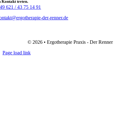
n Kontakt treten.
49 621 / 43 75 14 91
ontakt@ergotherapie-der-renner.de
© 2026 • Ergotherapie Praxis - Der Renner
Page load link
Nach
oben