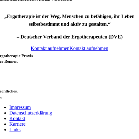
„Ergotherapie ist der Weg, Menschen zu befähigen, ihr Leben
selbstbestimmt und aktiv zu gestalten.“
– Deutscher Verband der Ergotherapeuten (DVE)
Kontakt aufnehmen
Kontakt aufnehmen
rgotherapie Praxis
er Renner.
peckweg 177
8305 Mannheim
echtliches.
Toggle
Navigation
Impressum
Datenschutzerklärung
Kontakt
Karriere
Links