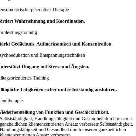
ensomotorische-perzeptive Therapie
ördert
Wahrnehmung
und
Koordination
.
irnleistungstraining
tärkt
Gedächtnis
,
Aufmerksamkeit
und
Konzentration.
sychoedukation und Entspannungstechniken
nterstützt Umgang mit
Stress
und
Ängsten.
lltagsorientiertes Training
lltägliche Tätigkeiten
sicher
und
selbstständig
ausführen.
andtherapie
iederherstellung von
Funktion
und
Geschicklichkeit
.
Selbstständigkeit, Handlungsfähigkeit und Gesundheit durch unseren
ganzheitlichen klientenzentrierten Ansatz verbessern
Selbstständigkeit,
Handlungsfähigkeit und Gesundheit durch unseren ganzheitlichen
klientenzentrierten Ansatz verbessern